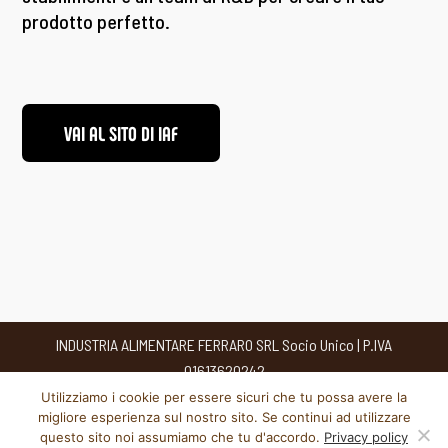
prodotto perfetto.
VAI AL SITO DI IAF
INDUSTRIA ALIMENTARE FERRARO SRL Socio Unico | P.IVA
01613620242
Cookies policy
Utilizziamo i cookie per essere sicuri che tu possa avere la
migliore esperienza sul nostro sito. Se continui ad utilizzare
Privacy policy
questo sito noi assumiamo che tu d'accordo.
Privacy policy